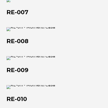
RE-
007
L'azienda
RE-007
Official Showroom
Artisti e Designer
RE-
008
Lavora con noi
RE-008
Via Della Massera, 2
47016 Predappio (FC), Italy
RE-
009
RE-009
commerciale@momenti-
casa.it
+39 0543 922982
RE-
010
RE-010