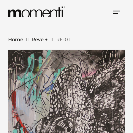
Skip
Menu
to
main
content
Home
Reve +
RE-011