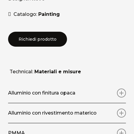
Catalogo:
Painting
Richiedi prodotto
Technical:
Materiali e misure
Alluminio con finitura opaca
Stampa artistica su pannello in alluminio con
Alluminio con rivestimento materico
rivestimento protettivo superficiale opaco
Stampa artistica su pannello in alluminio, con
PMMA
DIMENSIONI STANDARD / SIZE
(L/W X A/H)