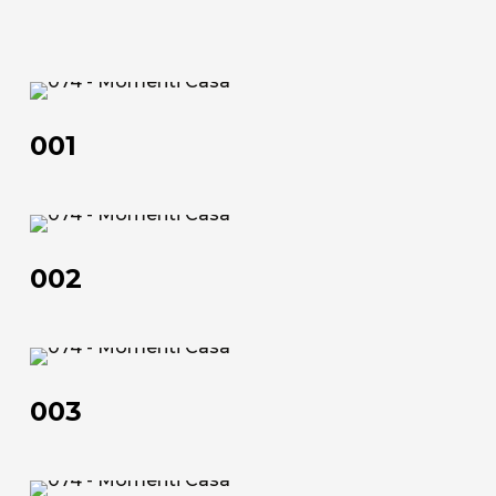
Scheda tecnica
200x100
102,5x52,5 | 152,5x102,5 | 182,5x122,5 | 202,5x102,5
70x90 | 50x100 | 100x150 | 120x180 | 100x200
52,5x102,5 | 102,5x152,5 | 120,5x182,5 | 102,5x202,5
001
Scheda tecnica
Scheda tecnica
001
002
002
003
003
Chi siamo
L'azienda
004