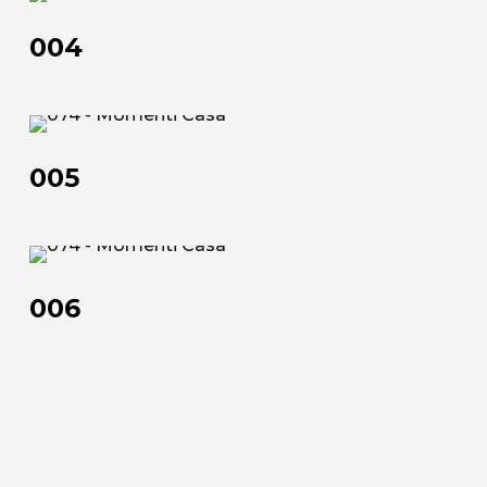
Official Showroom
004
Artisti e Designer
Lavora con noi
005
Via Della Massera, 2
005
47016 Predappio (FC), Italy
commerciale@momenti-
006
casa.it
006
+39 0543 922982