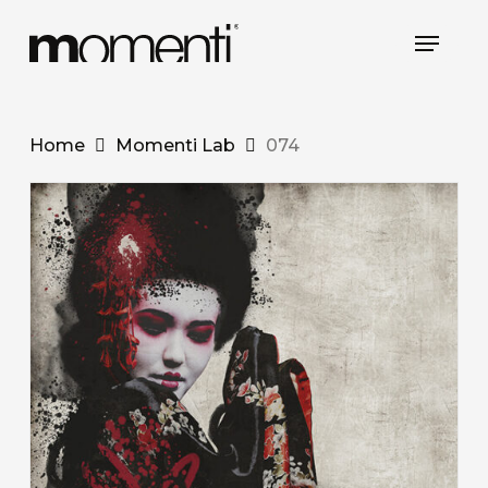
Skip
Menu
to
main
content
Home
Momenti Lab
074