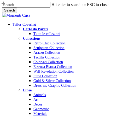
Skip
Hit enter to search or ESC to close
to
Search
main
Close
content
Search
Menu
Tailor Covering
Carte da Parati
Tutte le collezioni
Collections
Rétro Chic Collection
Sculpturæ Collection
Arazzo Collection
Tactĩlis Collection
Color-ati Collection
Essenza Bianca Collection
Wall Revolution Collection
Suite Collection
Gold & Silver Collection
Dress-me Graphic Collection
Linee
Animals
Art
Decor
Geometric
Materials