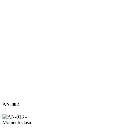
AN-
AN-002
002