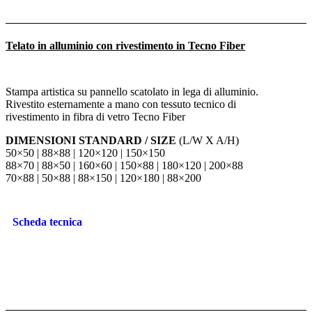
Telato in alluminio con rivestimento in Tecno Fiber
Stampa artistica su pannello scatolato in lega di alluminio.
Rivestito esternamente a mano con tessuto tecnico di
rivestimento in fibra di vetro Tecno Fiber
DIMENSIONI STANDARD / SIZE
(L/W X A/H)
50×50 | 88×88 | 120×120 | 150×150
88×70 | 88×50 | 160×60 | 150×88 | 180×120 | 200×88
70×88 | 50×88 | 88×150 | 120×180 | 88×200
Scheda tecnica