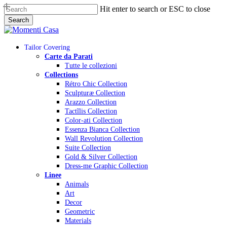
Skip
Hit enter to search or ESC to close
to
Search
main
Close
content
Search
Menu
Tailor Covering
Carte da Parati
Tutte le collezioni
Collections
Rétro Chic Collection
Sculpturæ Collection
Arazzo Collection
Tactĩlis Collection
Color-ati Collection
Essenza Bianca Collection
Wall Revolution Collection
Suite Collection
Gold & Silver Collection
Dress-me Graphic Collection
Linee
Animals
Art
Decor
Geometric
Materials