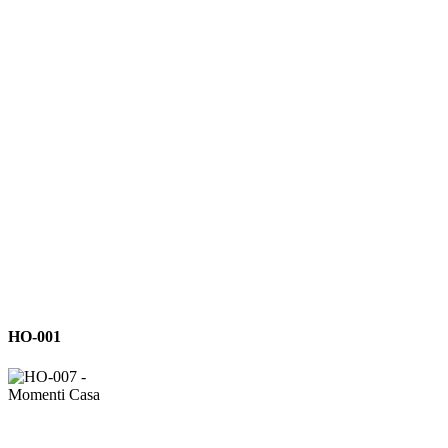
HO-
HO-001
001