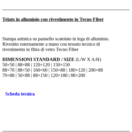
Telato in alluminio con rivestimento in Tecno Fiber
Stampa artistica su pannello scatolato in lega di alluminio.
Rivestito esternamente a mano con tessuto tecnico di
rivestimento in fibra di vetro Tecno Fiber
DIMENSIONI STANDARD / SIZE
(L/W X A/H)
50×50 | 88×88 | 120×120 | 150×150
88×70 | 88×50 | 160×60 | 150×88 | 180×120 | 200×88
70×88 | 50×88 | 88×150 | 120×180 | 88×200
Scheda tecnica