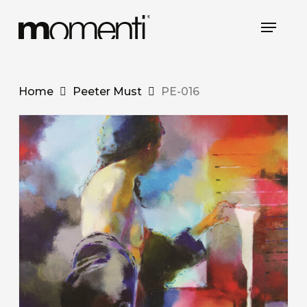
Skip
Menu
to
Close
main
Menu
content
Home
Peeter Must
PE-016