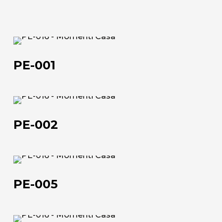
Scheda tecnica
200x100
102,5x52,5 | 152,5x102,5 | 182,5x122,5 | 202,5x102,5
70x90 | 50x100 | 100x150 | 120x180 | 100x200
52,5x102,5 | 102,5x152,5 | 120,5x182,5 | 102,5x202,5
PE-
Scheda tecnica
Scheda tecnica
001
PE-001
PE-
002
PE-002
PE-
005
PE-005
Chi siamo
L'azienda
PE-