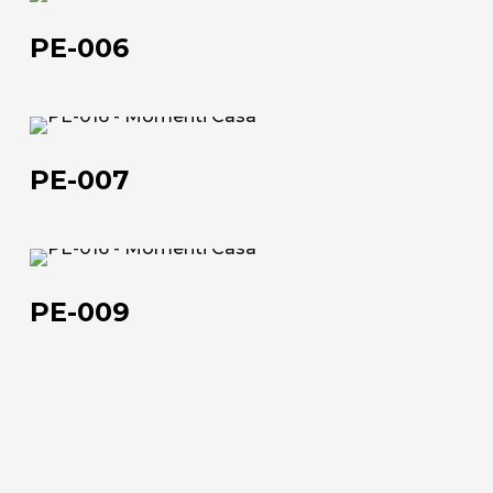
Official Showroom
006
PE-006
Artisti e Designer
Lavora con noi
PE-
007
Via Della Massera, 2
PE-007
47016 Predappio (FC), Italy
commerciale@momenti-
PE-
casa.it
009
PE-009
+39 0543 922982