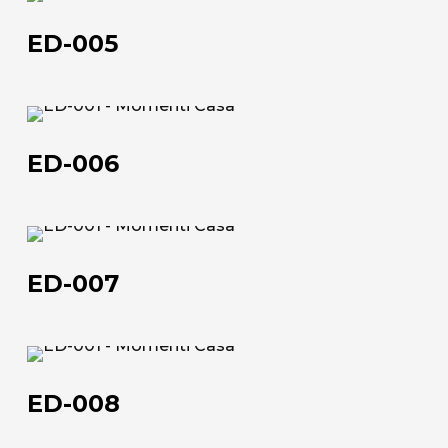
005
L'azienda
ED-005
Official Showroom
Artisti e Designer
ED-
006
Lavora con noi
ED-006
Via Della Massera, 2
ED-
47016 Predappio (FC), Italy
007
ED-007
commerciale@momenti-
casa.it
+39 0543 922982
ED-
008
ED-008