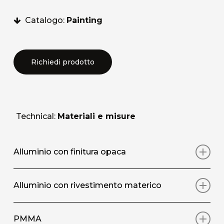
Catalogo:
Painting
Richiedi prodotto
Technical:
Materiali e misure
Alluminio con finitura opaca
Stampa artistica su pannello in alluminio con
Alluminio con rivestimento materico
rivestimento protettivo superficiale opaco
Stampa artistica su pannello in alluminio, con
PMMA
DIMENSIONI STANDARD / SIZE
(L/W X A/H)