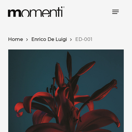
Skip
Menu
to
main
content
Home
Enrico De Luigi
ED-001