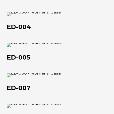
Chi siamo
ED-
L'azienda
004
ED-004
Official Showroom
Artisti e Designer
ED-
Lavora con noi
005
ED-005
Via Della Massera, 2
47016 Predappio (FC), Italy
ED-
commerciale@momenti-
007
ED-007
casa.it
+39 0543 922982
ED-