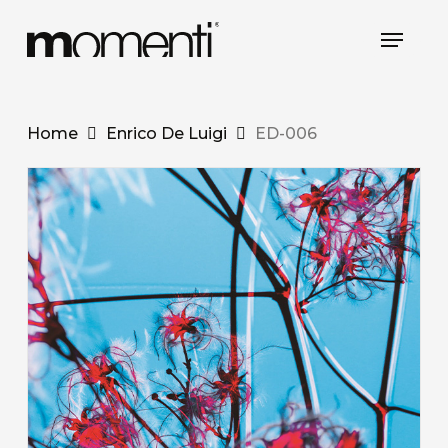
Skip
Menu
to
main
content
Home
Enrico De Luigi
ED-006