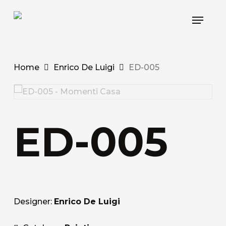
Skip
Menu
to
main
content
Home
Enrico De Luigi
ED-005
ED-005
Designer:
Enrico De Luigi