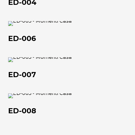
ED-004
ED-
006
ED-006
Chi siamo
ED-
007
L'azienda
ED-007
Official Showroom
Artisti e Designer
ED-
008
Lavora con noi
ED-008
Via Della Massera, 2
47016 Predappio (FC), Italy