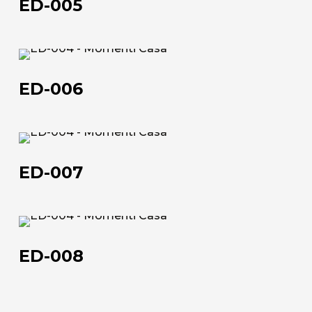
ED-005
ED-
006
ED-006
Chi siamo
ED-
007
L'azienda
ED-007
Official Showroom
Artisti e Designer
ED-
008
Lavora con noi
ED-008
Via Della Massera, 2
47016 Predappio (FC), Italy