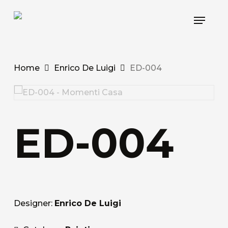
Skip
Menu
to
main
content
Home
Enrico De Luigi
ED-004
ED-004
Designer:
Enrico De Luigi