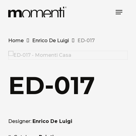
Skip
Menu
to
main
content
Home
Enrico De Luigi
ED-017
ED-017
Designer:
Enrico De Luigi