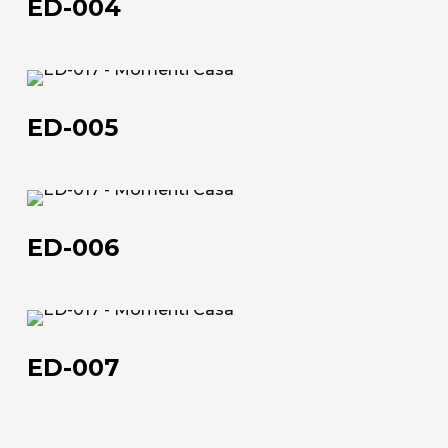
ED-004
ED-
005
ED-005
Chi siamo
ED-
006
L'azienda
ED-006
Official Showroom
Artisti e Designer
ED-
007
Lavora con noi
ED-007
Via Della Massera, 2
47016 Predappio (FC), Italy